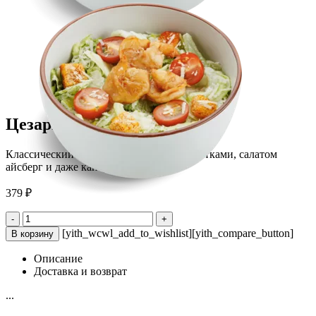
Цезарь с кроватками
Классический Цезарь с тигровыми креветками, салатом
айсберг и даже каперсами
379
₽
Количество
-
+
товара
[yith_wcwl_add_to_wishlist][yith_compare_button]
В корзину
Цезарь
с
Описание
кроватками
Доставка и возврат
...