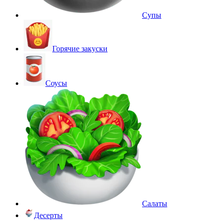
Супы
Горячие закуски
Соусы
Салаты
Десерты