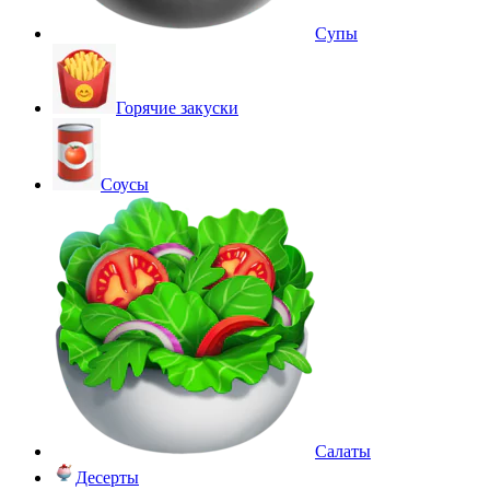
Супы
Горячие закуски
Соусы
Салаты
Десерты