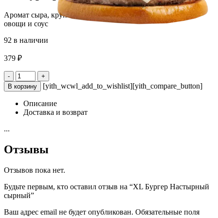
Аромат сыра, крупная булочка Бриошь, двойная котлета,
овощи и соус
92 в наличии
379
₽
Количество
-
+
товара
[yith_wcwl_add_to_wishlist][yith_compare_button]
В корзину
XL
Бургер
Описание
Настырный
Доставка и возврат
сырный
...
Отзывы
Отзывов пока нет.
Будьте первым, кто оставил отзыв на “XL Бургер Настырный
сырный”
Ваш адрес email не будет опубликован.
Обязательные поля