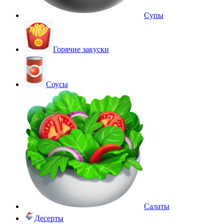
Супы
Горячие закуски
Соусы
Салаты
Десерты