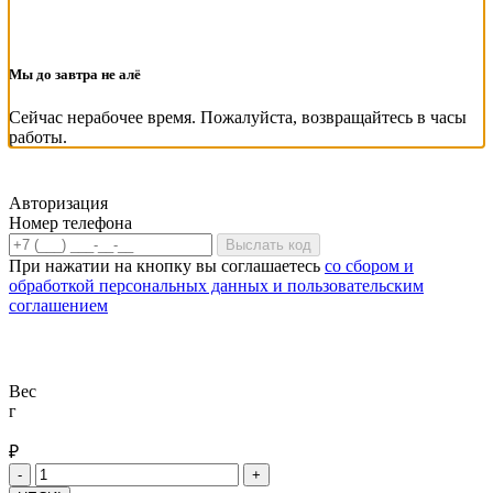
Мы до завтра не алё
Сейчас нерабочее время. Пожалуйста, возвращайтесь в часы
работы.
Авторизация
Номер телефона
Выслать код
При нажатии на кнопку вы соглашаетесь
со сбором и
обработкой персональных данных и пользовательским
соглашением
Вес
г
₽
Количество
-
+
товара